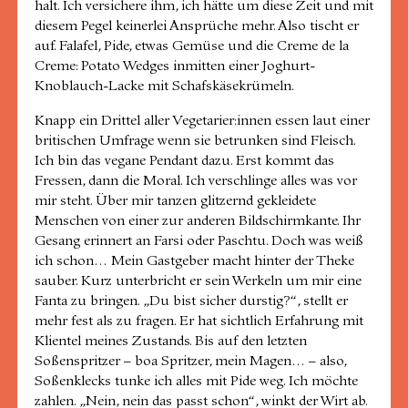
halt. Ich versichere ihm, ich hätte um diese Zeit und mit
diesem Pegel keinerlei Ansprüche mehr. Also tischt er
auf. Falafel, Pide, etwas Gemüse und die Creme de la
Creme: Potato Wedges inmitten einer Joghurt-
Knoblauch-Lacke mit Schafskäsekrümeln.
Knapp ein Drittel aller Vegetarier:innen essen laut einer
britischen Umfrage wenn sie betrunken sind Fleisch.
Ich bin das vegane Pendant dazu. Erst kommt das
Fressen, dann die Moral. Ich verschlinge alles was vor
mir steht. Über mir tanzen glitzernd gekleidete
Menschen von einer zur anderen Bildschirmkante. Ihr
Gesang erinnert an Farsi oder Paschtu. Doch was weiß
ich schon… Mein Gastgeber macht hinter der Theke
sauber. Kurz unterbricht er sein Werkeln um mir eine
Fanta zu bringen. „Du bist sicher durstig?“, stellt er
mehr fest als zu fragen. Er hat sichtlich Erfahrung mit
Klientel meines Zustands. Bis auf den letzten
Soßenspritzer – boa Spritzer, mein Magen… – also,
Soßenklecks tunke ich alles mit Pide weg. Ich möchte
zahlen. „Nein, nein das passt schon“, winkt der Wirt ab.