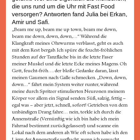
die uns rund um die Uhr mit Fast Food
versorgen?
Antworten fand Julia bei Erkan,
Amir und Safi.
„Beam me up, beam me up town, beam me down,
beam me down, down, down,…“ Während die
Klangkraft meines Ohrwurms verblasst, geht es auch
mit dem Rest bergab. Ich spüre die feucht-fröhlichen
Stunden auf der Tanzfläche bis in die letzte Faser
meiner Muskel und die letzte Ecke meines Magens. Oh
Gott, feucht-fröh…. der bloße Gedanke daran, lässt
meinen Gaumen nach Galle schmecken. „Down, down,
down…“ fährt mein System weiter runter, während
meine durch Spritzer stimulierten Neuronen meinem
Körper vor allem ein Signal senden: Süß, salzig, fettig –
egal was – aber jetzt, schnell, sofort! Getrieben von dem
unbändigen Drang fahre… nein, torkle ich durch die
Annenstraße (Vernünftig wie ich bin habe ich mein
Fahrrad bestimmt zurückgelassen!) und scanne ein
Lokal nach dem anderen ab. Wie oft schon habe ich den
Lärm der Annenstraße verflucht, wenn ich versucht