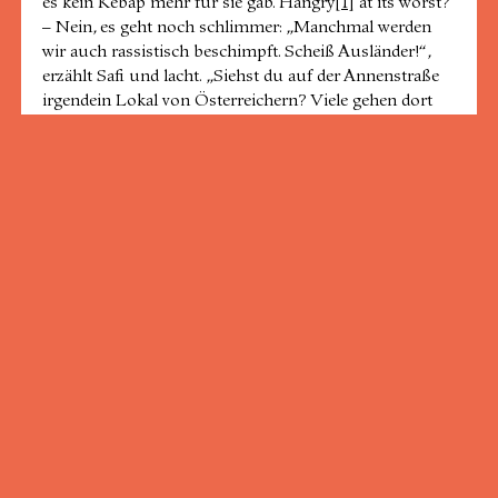
es kein Kebap mehr für sie gab. Hangry
[1]
at its worst?
– Nein, es geht noch schlimmer: „Manchmal werden
wir auch rassistisch beschimpft. Scheiß Ausländer!“,
erzählt Safi und lacht. „Siehst du auf der Annenstraße
irgendein Lokal von Österreichern? Viele gehen dort
Einkaufen oder Essen und danach schimpfen sie über
Ausländer.“ Dennoch solle man nicht von ein paar auf
alle schließen. Nicht alle Österreicher:innen seien
Rassist:innen und nicht alle Afghan:innen Kriminelle –
auch wenn Sebastian Kurz, das anders angedeutet habe.
Ich merke, wie tief die rassistischen Vorwürfe
gegenüber Afghan:innen, nach der Gewalttat in Wien im
vergangenen Sommer, in Safis Nacken sitzen. Hinzu
kommt die Sorge um seine Familie, die sich auf der
Flucht vor den Taliban befindet. Er möchte sie in
Sicherheit bringen, würde alle Kosten übernehmen und
sie ohne Unterstützung des Staates versorgen. Doch
ihm sind die Hände gebunden. Safi zeigt mir ein Mail,
in welchem ihm freundlich mitgeteilt wird, dass
Österreich nicht an dem Programm der