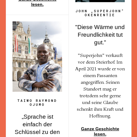
lesen.
JOHN „SUPERJOHN“
OKENRENTIE
"Diese Wärme und
Freundlichkeit tut
gut."
"Superjohn" verkauft
vor dem Steierhof. Im
April 2021 wurde er von
einem Passanten
angegriffen. Seinen
Standort mag er
trotzdem sehr gerne
TAIWO RAYMOND
und seine Glaube
OJUMO
schenkt ihm Kraft und
„Sprache ist
Hoffnung.
einfach der
Ganze Geschichte
Schlüssel zu den
lesen.