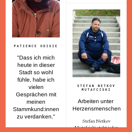
PATIENCE ODIGIE
"Dass ich mich
heute in dieser
Stadt so wohl
fühle, habe ich
STEFAN NETKOV
vielen
MUTAFCISKI
Gesprächen mit
Arbeiten unter
meinen
Herzensmenschen
Stammkund:innen
zu verdanken."
Stefan Netkov
Mutafciski steht jeden
Patience lebt immer im