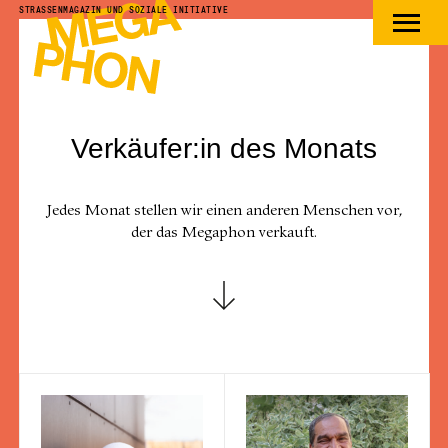
zum
STRASSENMAGAZIN UND SOZIALE INITIATIVE
Hauptinhalt
Men
öffne
springen
oder
schli
Verkäufer:in des Monats
Jedes Monat stellen wir einen anderen Menschen vor,
der das Megaphon verkauft.