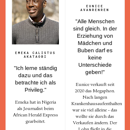
EUNICE
AVANRENREN
"Alle Menschen
sind gleich. In der
Erziehung von
Mädchen und
Buben darf es
EMEKA CALISTUS
AKATAOBI
keine
Unterschiede
"Ich lerne ständig
geben!"
dazu und das
betrachte ich als
Eunice verkauft seit
Privileg."
2020 das Megaphon.
Nach langen
Emeka hat in Nigeria
Krankenhausaufenthalten
als Journalist beim
war sie viel alleine - das
African Herald Express
wollte sie durch das
gearbeitet.
Verkaufen ändern. Der
Lohn fließt in die