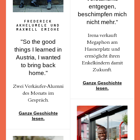
entgegen,
beschimpfen mich
FREDERICK
nicht mehr.“
AKHELUMELE UND
MAXWELL EMIOHE
Irena verkauft
"So the good
Megaphon am
things I learned in
Hasnerplatz und
Austria, I wanted
ermöglicht ihren
Enkelkindern damit
to bring back
Zukunft.
home."
Ganze Geschichte
Zwei Verkäufer-Alumni
lesen.
des Monats im
Gespräch.
Ganze Geschichte
lesen.