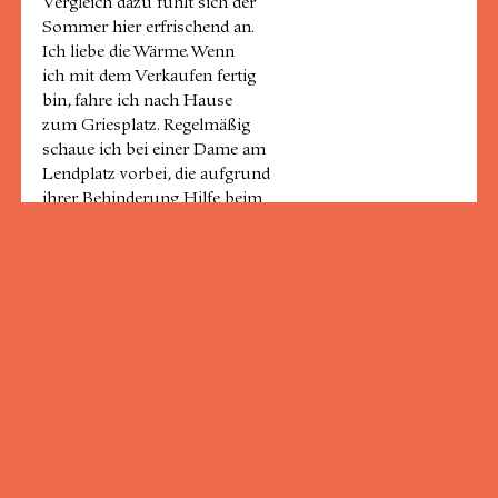
Vergleich dazu fühlt sich der
Sommer hier erfrischend an.
Ich liebe die Wärme. Wenn
ich mit dem Verkaufen fertig
bin, fahre ich nach Hause
zum Griesplatz. Regelmäßig
schaue ich bei einer Dame am
Lendplatz vorbei, die aufgrund
ihrer Behinderung Hilfe beim
Einkaufen und Aufräumen ihrer Wohnung benötigt.
Als ich
ihr vor zwei Jahren während
eines Spaziergangs begegnet
bin, habe ich ihr geholfen,
in ihrem Rollstuhl über die
Straße zu kommen. Daraufhin
hat sie mich auf einen Kaffee
eingeladen. Seitdem erledige
ich einige Sachen für sie und
unterhalte mich mit ihr – das
ist mein Beitrag zu einer besseren Gesellschaft.