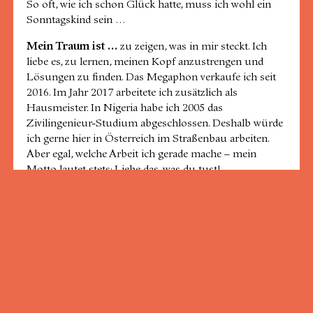
So oft, wie ich schon Glück hatte, muss ich wohl ein
Sonntagskind sein …
Mein Traum ist …
zu zeigen, was in mir steckt. Ich
liebe es, zu lernen, meinen Kopf anzustrengen und
Lösungen zu finden. Das Megaphon verkaufe ich seit
2016. Im Jahr 2017 arbeitete ich zusätzlich als
Hausmeister. In Nigeria habe ich 2005 das
Zivilingenieur-Studium abgeschlossen. Deshalb würde
ich gerne hier in Österreich im Straßenbau arbeiten.
Aber egal, welche Arbeit ich gerade mache – mein
Motto lautet stets: Liebe das, was du tust!
Am liebsten bin
ich …
in der Natur. Ich liebe es zu
wandern, und wann immer Zeit ist, bin ich im Wald
und in den Bergen der wunderschönen Steiermark. „Du
bist a echter Steirerbua“, sagen einige meiner
Kund:innen. Stimmt! Ich kann Kürbissuppe kochen
und liebe Salat mit Kernöl. Und mein Lieblingsspruch
im Dialekt ist: „Wos ma nit im Kopf hot, hot ma in de
Beine.“