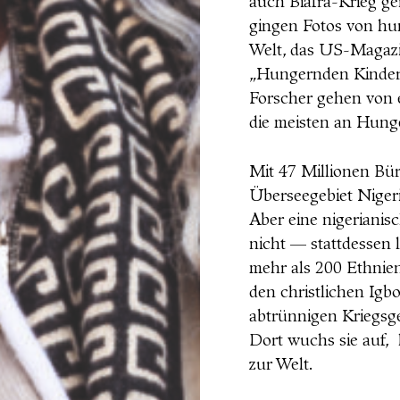
auch Biafra-Krieg g
gingen Fotos von hu
Welt, das US-Magazi
„Hungernden Kinder d
Forscher gehen von 
die meisten an Hunge
Mit 47 Millionen Bür
Überseegebiet Nigeri
Aber eine nigerianis
nicht — stattdessen 
mehr als 200 Ethnien
den christlichen Ig
abtrünnigen Kriegsge
Dort wuchs sie auf,
zur Welt.