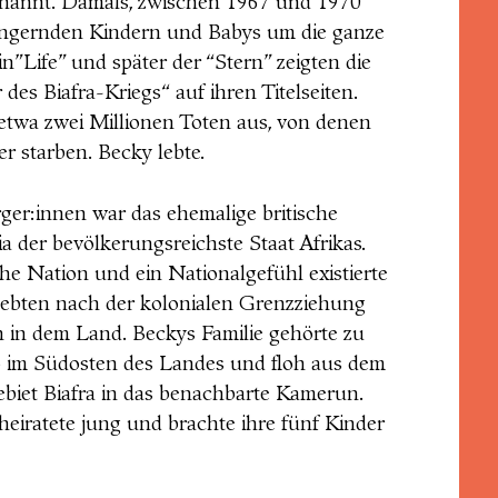
enannt. Damals, zwischen 1967 und 1970
ngernden Kindern und Babys um die ganze
n”Life” und später der
“
Stern” zeigten die
es Biafra-Kriegs“ auf ihren Titelseiten.
etwa zwei Millionen Toten aus, von denen
r starben. Becky lebte.
ger:innen war das ehemalige britische
a der bevölkerungsreichste Staat Afrikas.
che Nation und ein Nationalgefühl existierte
lebten nach der kolonialen Grenzziehung
 in dem Land. Beckys Familie gehörte zu
bo im Südosten des Landes und floh aus dem
biet Biafra in das benachbarte Kamerun.
heiratete jung und brachte ihre fünf Kinder