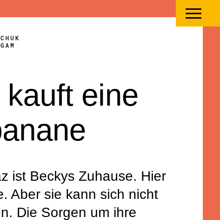
Men
öffne
MCHUK
oder
GGAM
schli
 kauft eine
banane
az ist Beckys
Zuhause. Hier
e. Aber sie kann sich nicht
en. Die Sorgen
um ihre