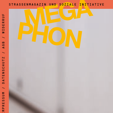
zum
STRASSENMAGAZIN UND SOZIALE INITIATIVE
Hauptinhalt
WIDERRUF
springen
/
AGB
/
DATENSCHUTZ
/
IMPRESSUM