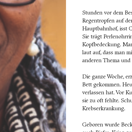
Stunden vor dem Bes
Regentropfen auf de
Hauptbahnhof, isst 
Sie trägt Perlenohrri
Kopfbedeckung. Manc
laut auf, dass man m
anderen Thema und f
Die ganze Woche, erz
Bett gekommen. Heute
verlassen hat. Vor Ku
sie zu oft fehlte. Sc
Krebserkrankung.
Geboren wurde Becky