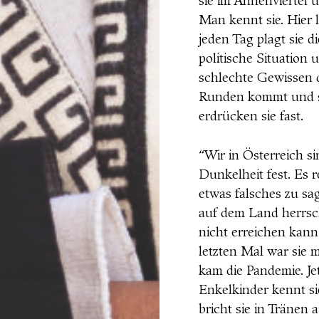
sie im Annenviertel u
Man kennt sie. Hier 
jeden Tag plagt sie d
politische Situation
schlechte Gewissen d
Runden kommt und sie
erdrücken sie fast.
“Wir in Österreich s
Dunkelheit fest. Es
etwas falsches zu sa
auf dem Land herrsch
nicht erreichen kann
letzten Mal war sie 
kam die Pandemie. Jet
Enkelkinder kennt sie
bricht sie in Tränen a